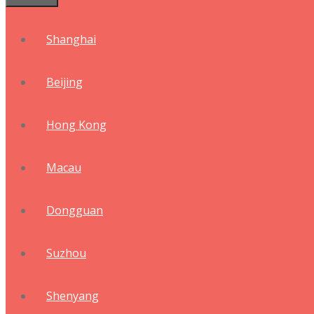
Shanghai
Beijing
Hong Kong
Macau
Dongguan
Suzhou
Shenyang