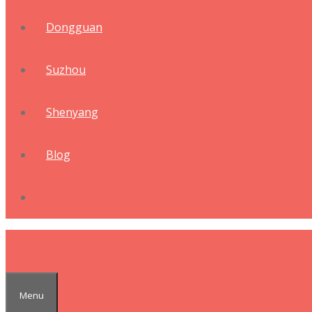
Dongguan
Suzhou
Shenyang
Blog
Menu