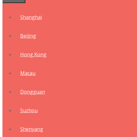
Shanghai
Beijing
Hong Kong
Macau
Dongguan
Suzhou
Shenyang