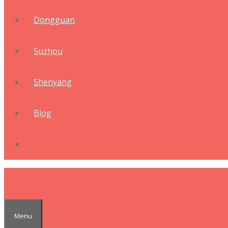
Dongguan
Suzhou
Shenyang
Blog
Menu