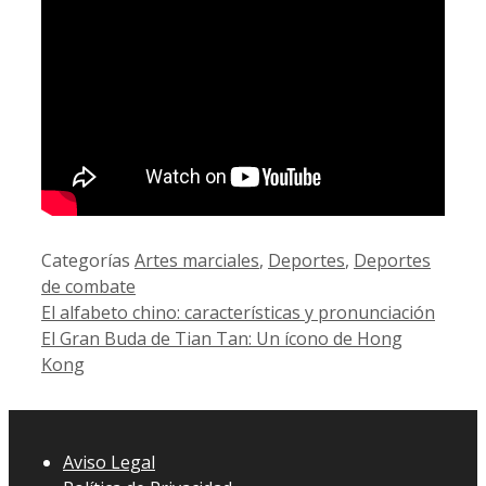
Categorías
Artes marciales
,
Deportes
,
Deportes
de combate
El alfabeto chino: características y pronunciación
El Gran Buda de Tian Tan: Un ícono de Hong
Kong
Aviso Legal