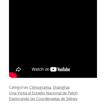
Categorías
Climograma
,
Shanghai
Una Visita al Estadio Nacional de Pekín
Explorando las Coordenadas de Sídney