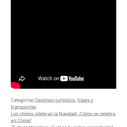
Categorías
Destinos turísticos
,
Viajes y
transportes
Los chinos celebran la Navidad: ¿Cómo se celebra
en China?