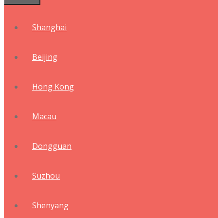
Shanghai
Beijing
Hong Kong
Macau
Dongguan
Suzhou
Shenyang