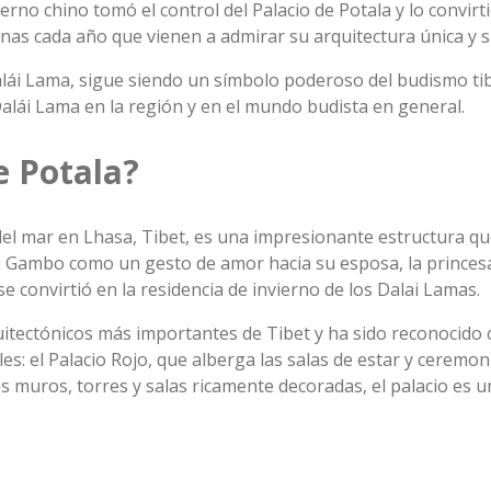
erno chino tomó el control del Palacio de Potala y lo convirt
onas cada año que vienen a admirar su arquitectura única y su
alái Lama, sigue siendo un símbolo poderoso del budismo tibet
 Dalái Lama en la región y en el mundo budista en general.
e Potala?
l del mar en Lhasa, Tibet, es una impresionante estructura q
 Gambo como un gesto de amor hacia su esposa, la princesa
convirtió en la residencia de invierno de los Dalai Lamas.
quitectónicos más importantes de Tibet y ha sido reconocid
 el Palacio Rojo, que alberga las salas de estar y ceremonia
 muros, torres y salas ricamente decoradas, el palacio es un 