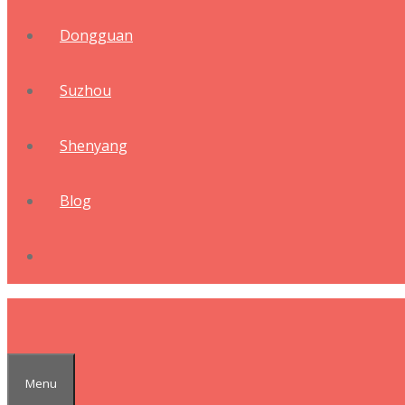
Dongguan
Suzhou
Shenyang
Blog
Menu