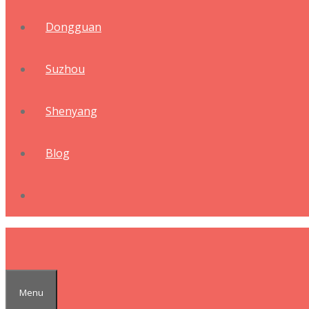
Dongguan
Suzhou
Shenyang
Blog
Menu