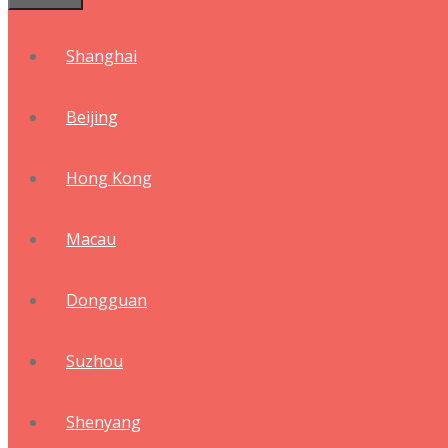
Shanghai
Beijing
Hong Kong
Macau
Dongguan
Suzhou
Shenyang