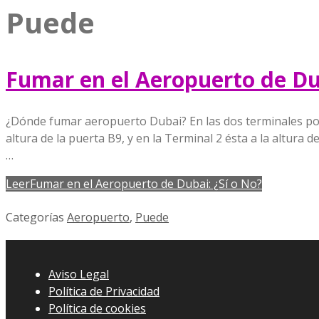
Puede
Fumar en el Aeropuerto de Dub
¿Dónde fumar aeropuerto Dubai? En las dos terminales pose
altura de la puerta B9, y en la Terminal 2 ésta a la altura
…
Leer
Fumar en el Aeropuerto de Dubai: ¿Sí o No?
Categorías
Aeropuerto
,
Puede
Aviso Legal
Política de Privacidad
Política de cookies