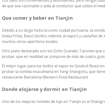
Los taxis son convenientes y abundantes, pero tenga cuida
de que sea razonable o pida al conductor que utilice el medid
Que comer y beber en Tianjin
Debido a su larga historia como ciudad portuaria, la comida
(masa frita), Baozi (bollos rellenos al vapor) y castañas 
muchos otros aperitivos locales.
Otro plato destacado son los Ocho Grandes Tazones que con
probar, que en realidad se compone de más de cuatro guisos
El mejor lugar para los bollos al vapor es Goubuli Boazi e
probar la comida musulmana en Yang Shangshu, que tiene do
restaurante Barcelona Western Food Restaurant.
Donde alojarse y dormir en Tianjin
Uno de los mejores hoteles de lujo en Tianjin es el Shangr