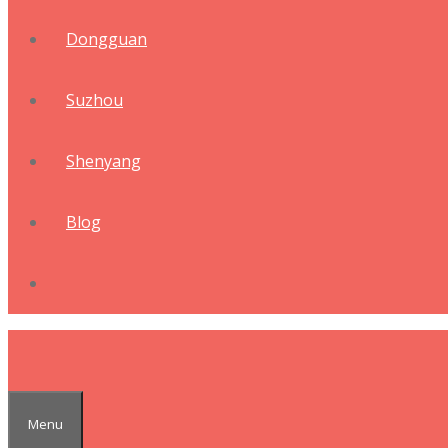
Dongguan
Suzhou
Shenyang
Blog
Menu