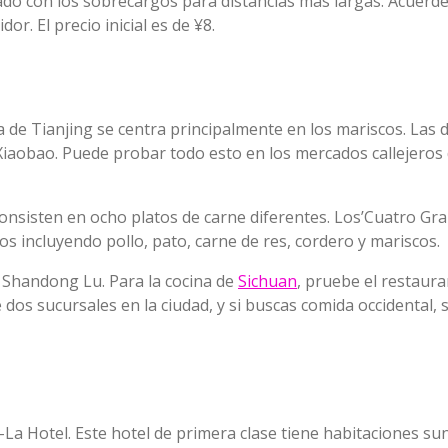
do con los sobrecargos para distancias más largas. Acuerde
or. El precio inicial es de ¥8.
 de Tianjing se centra principalmente en los mariscos. Las d
de Xiaobao. Puede probar todo esto en los mercados callejero
sisten en ocho platos de carne diferentes. Los’Cuatro Gran
 incluyendo pollo, pato, carne de res, cordero y mariscos.
n Shandong Lu. Para la cocina de
Sichuan
, pruebe el restaur
s sucursales en la ciudad, y si buscas comida occidental, s
i-La Hotel. Este hotel de primera clase tiene habitaciones s