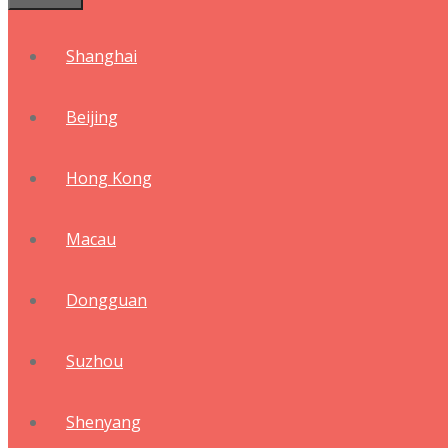
Shanghai
Beijing
Hong Kong
Macau
Dongguan
Suzhou
Shenyang