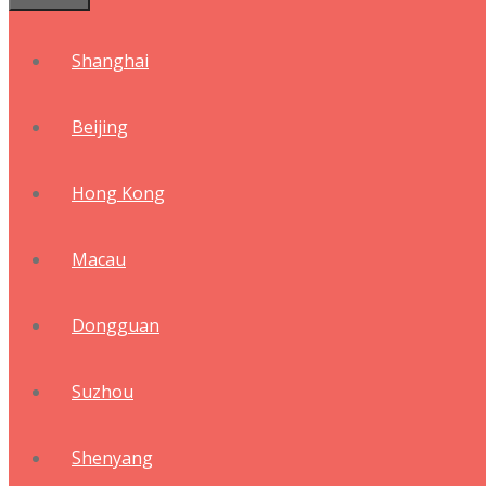
Shanghai
Beijing
Hong Kong
Macau
Dongguan
Suzhou
Shenyang