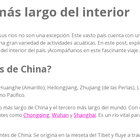
más largo del interior
sus ríos no son una excepción. Este vasto país cuenta con u
una gran variedad de actividades acuáticas. En este post, ex
el interior del país. ¡Acompáñanos en este fascinante viaje 
es de China?
Huanghe (Amarillo), Heilongjiang, Zhujiang (de las Perlas), L
o Pacífico.
ío más largo de China y el tercero más largo del mundo. Co
antes como
Chongqing
,
Wuhan
y
Shanghai
. Es un río vital pa
ntes de China. Se origina en la meseta del Tíbet y fluye a tr