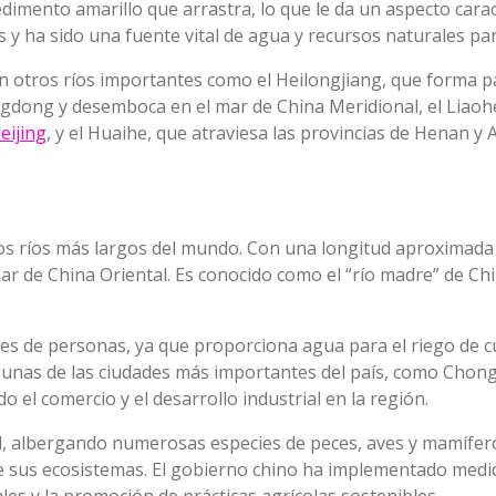
imento amarillo que arrastra, lo que le da un aspecto caracte
y ha sido una fuente vital de agua y recursos naturales para
 otros ríos importantes como el Heilongjiang, que forma par
ngdong y desemboca en el mar de China Meridional, el Liaohe,
eijing
, y el Huaihe, que atraviesa las provincias de Henan y 
los ríos más largos del mundo. Con una longitud aproximada 
mar de China Oriental. Es conocido como el “río madre” de Ch
ones de personas, ya que proporciona agua para el riego de c
algunas de las ciudades más importantes del país, como Cho
 el comercio y el desarrollo industrial en la región.
d, albergando numerosas especies de peces, aves y mamíferos
 de sus ecosistemas. El gobierno chino ha implementado medi