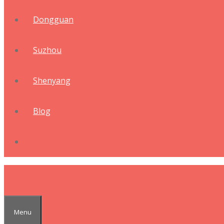
Dongguan
Suzhou
Shenyang
Blog
Menu