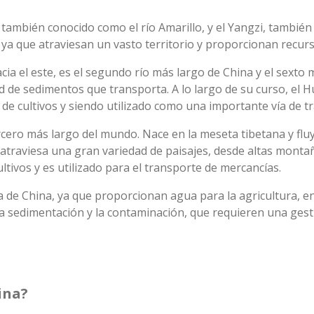
ambién conocido como el río Amarillo, y el Yangzi, también l
 ya que atraviesan un vasto territorio y proporcionan recurs
acia el este, es el segundo río más largo de China y el sext
d de sedimentos que transporta. A lo largo de su curso, el H
e cultivos y siendo utilizado como una importante vía de t
tercero más largo del mundo. Nace en la meseta tibetana y fl
i atraviesa una gran variedad de paisajes, desde altas montañ
tivos y es utilizado para el transporte de mercancías.
 de China, ya que proporcionan agua para la agricultura, ene
a sedimentación y la contaminación, que requieren una ges
ina?