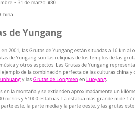
iembre ~ 31 de marzo: ¥80
 China
tas de Yungang
n 2001, las Grutas de Yungang están situadas a 16 km al oe
rutas de Yungang son las reliquias de los templos de las grut
 la música y otros aspectos. Las Grutas de Yungang representa
y el ejemplo de la combinación perfecta de las culturas china y
unhuang
y las
Grutas de Longmen
en
Luoyang
.
s en la montaña y se extienden aproximadamente un kilómet
100 nichos y 51000 estatuas. La estatua más grande mide 17 
parte este, la parte media y la parte oeste, y las grutas este