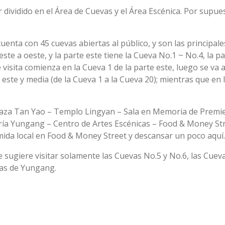
dividido en el Área de Cuevas y el Área Escénica. Por supue
nta con 45 cuevas abiertas al público, y son las principales
e a oeste, y la parte este tiene la Cueva No.1 ~ No.4, la pa
visita comienza en la Cueva 1 de la parte este, luego se va a
ste y media (de la Cueva 1 a la Cueva 20); mientras que en 
 Plaza Tan Yao – Templo Lingyan – Sala en Memoria de Premie
ía Yungang – Centro de Artes Escénicas – Food & Money St
omida local en Food & Money Street y descansar un poco aquí.
se sugiere visitar solamente las Cuevas No.5 y No.6, las Cue
tas de Yungang.