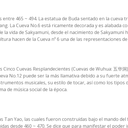
 entre 465 ~ 494. La estatua de Buda sentado en la cueva t
gang. La Cueva No.6 está ricamente decorada y es alabada c
a de la vida de Sakyamuni, desde el nacimiento de Sakyamuni 
scultura hacen de la Cueva nº 6 una de las representaciones 
s Cinco Cuevas Resplandecientes (Cuevas de Wuhua: 五华洞). L
ueva No.12 puede ser la más llamativa debido a su fuerte at
instrumentos musicales, su estilo de tocar, así como los tipo
ema de música social de la época.
s Tan Yao, las cuales fueron construidas bajo el mando del
as desde 460 ~ 470. Se dice que para manifestar el poder imp