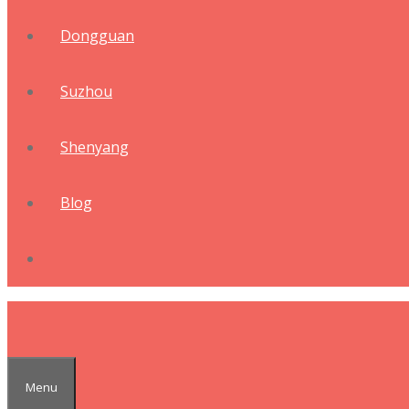
Dongguan
Suzhou
Shenyang
Blog
Menu