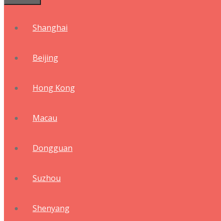
Shanghai
Beijing
Hong Kong
Macau
Dongguan
Suzhou
Shenyang