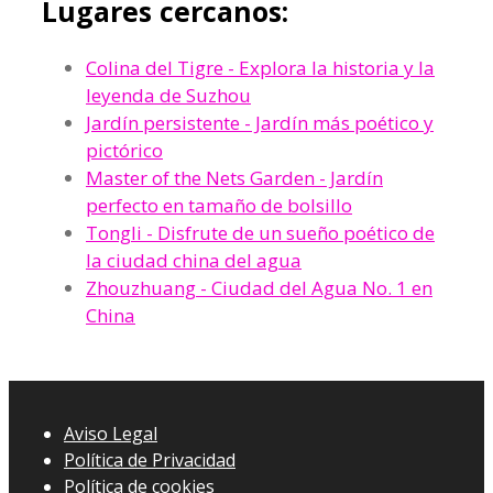
Lugares cercanos:
Colina del Tigre - Explora la historia y la
leyenda de Suzhou
Jardín persistente - Jardín más poético y
pictórico
Master of the Nets Garden - Jardín
perfecto en tamaño de bolsillo
Tongli - Disfrute de un sueño poético de
la ciudad china del agua
Zhouzhuang - Ciudad del Agua No. 1 en
China
Aviso Legal
Política de Privacidad
Política de cookies